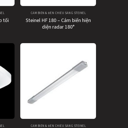
NEL
CẢM BIẾN & ĐÈN CHIẾU SÁNG STEINEL
p tối
Steinel HF 180 – Cảm biến hiện
diện radar 180°
NEL
CẢM BIẾN & ĐÈN CHIẾU SÁNG STEINEL