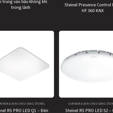
 trung vào bầu không khí
Steinel Presence Control
trong lành
HF 360 KNX
M BIẾN & ĐÈN CHIẾU SÁNG STEINEL
CẢM BIẾN & ĐÈN CHIẾU SÁNG STEI
inel RS PRO LED Q1 – Đèn
Steinel RS PRO LED S2 –