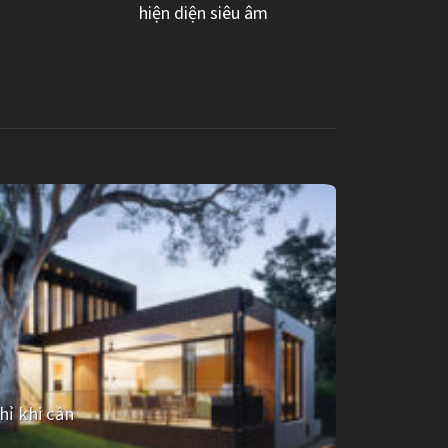
hiện diện siêu âm
hỉ khi cần