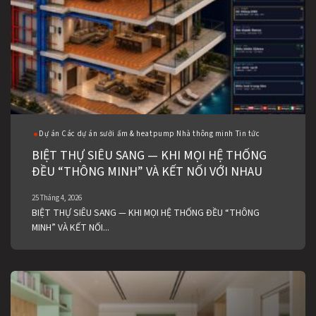
Dự án Các dự án sưởi ấm & heatpump Nhà thông minh Tin tức
BIỆT THỰ SIÊU SANG — KHI MỌI HỆ THỐNG
ĐỀU “THÔNG MINH” VÀ KẾT NỐI VỚI NHAU
25 Tháng 4, 2026
BIỆT THỰ SIÊU SANG — KHI MỌI HỆ THỐNG ĐỀU “THÔNG
MINH” VÀ KẾT NỐI...