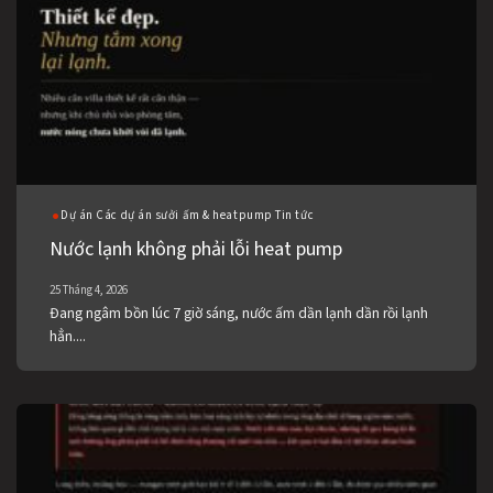
Dự án Các dự án sưởi ấm & heatpump Tin tức
Nước lạnh không phải lỗi heat pump
25 Tháng 4, 2026
Đang ngâm bồn lúc 7 giờ sáng, nước ấm dần lạnh dần rồi lạnh
hẳn....