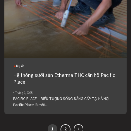
Dự án
Hệ thống sưởi sàn Etherma THC căn hộ Pacific
Place
4 Tháng 9, 2025
PACIFIC PLACE – BIỂU TƯỢNG SỐNG ĐẲNG CẤP TẠI HÀ NỘI
Pacific Place là một...