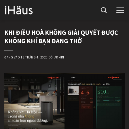
Bỏ
qua
nội
dung
KHI ĐIỀU HOÀ KHÔNG GIẢI QUYẾT ĐƯỢC
KHÔNG KHÍ BẠN ĐANG THỞ
ĐĂNG VÀO
12 THÁNG 4, 2026
BỞI
ADMIN