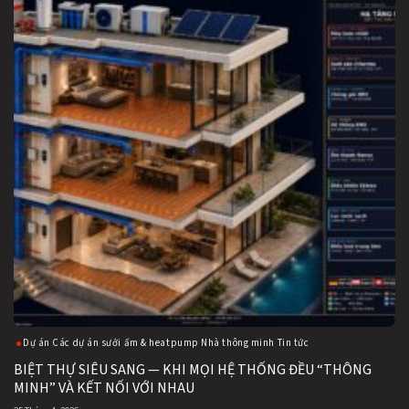
Dự án Các dự án sưởi ấm & heatpump Nhà thông minh Tin tức
BIỆT THỰ SIÊU SANG — KHI MỌI HỆ THỐNG ĐỀU “THÔNG
MINH” VÀ KẾT NỐI VỚI NHAU