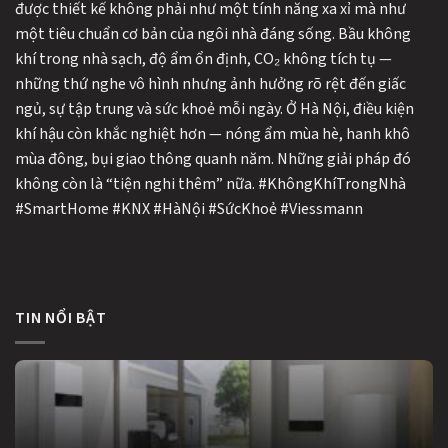
được thiết kế không phải như một tính năng xa xỉ mà như
một tiêu chuẩn cơ bản của ngôi nhà đáng sống. Bầu không
khí trong nhà sạch, độ ẩm ổn định, CO₂ không tích tụ —
những thứ nghe vô hình nhưng ảnh hưởng rõ rệt đến giấc
ngủ, sự tập trung và sức khoẻ mỗi ngày. Ở Hà Nội, điều kiện
khí hậu còn khắc nghiệt hơn — nóng ẩm mùa hè, hanh khô
mùa đông, bụi giao thông quanh năm. Những giải pháp đó
không còn là “tiện nghi thêm” nữa. #KhôngKhíTrongNhà
#SmartHome #KNX #HàNội #SứcKhoẻ #Viessmann
TIN NỔI BẬT